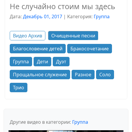
Не случайно стоим мы здесь
Дата:
Декабрь 01, 2017
|
Kатегория:
Группа
Видео Архив
Очищенные песни
Благословение детей
Бракосочетание
Группа
Дети
Дуэт
Прощальное служение
Разное
Соло
Трио
Другие видео в категории:
Группа