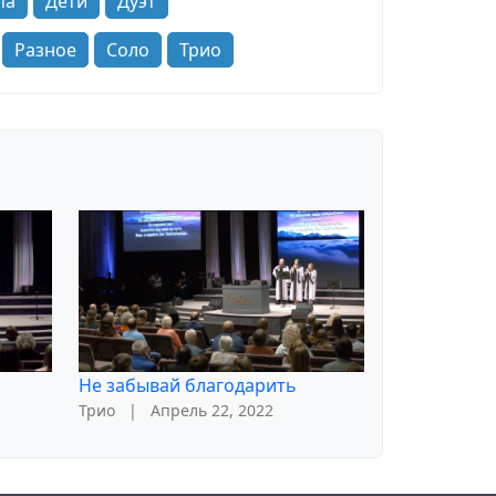
па
Дети
Дуэт
Разное
Соло
Трио
Не забывай благодарить
Трио
|
Апрель 22, 2022