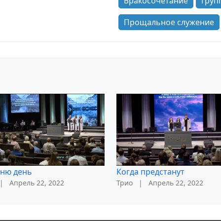
Бракосочетание
Груп
Прощальное служение
ню день
Когда предстанут
|
Апрель 22, 2022
Трио
|
Апрель 22, 2022