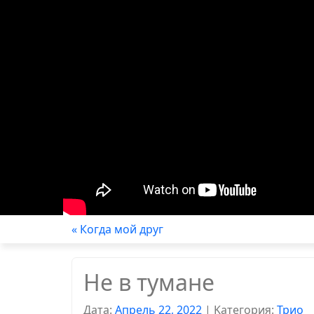
« Когда мой друг
Не в тумане
Дата:
Апрель 22, 2022
|
Kатегория:
Трио