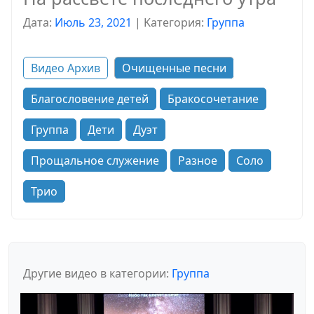
Дата:
Июль 23, 2021
|
Kатегория:
Группа
Видео Архив
Очищенные песни
Благословение детей
Бракосочетание
Группа
Дети
Дуэт
Прощальное служение
Разное
Соло
Трио
Другие видео в категории:
Группа