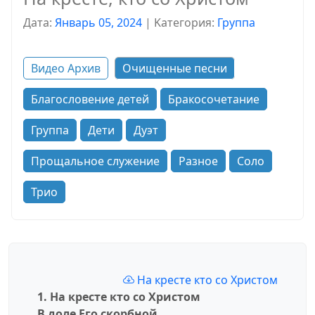
Дата:
Январь 05, 2024
|
Kатегория:
Группа
Видео Архив
Очищенные песни
Благословение детей
Бракосочетание
Группа
Дети
Дуэт
Прощальное служение
Разное
Соло
Трио
На кресте кто со Христом
1. На кресте кто со Христом
В доле Его скорбной,