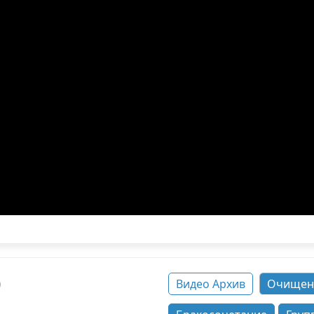
о
Видео Архив
Очищен