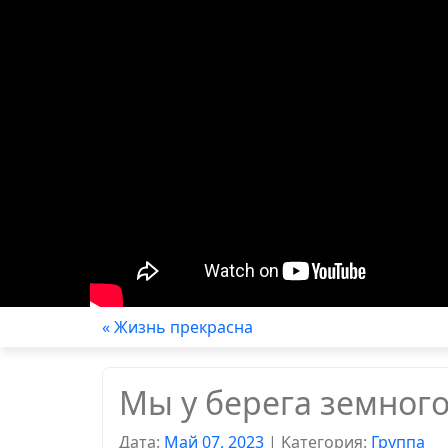
« Жизнь прекрасна
Мы у берега земног
Дата:
Май 07, 2023
|
Kатегория:
Группа