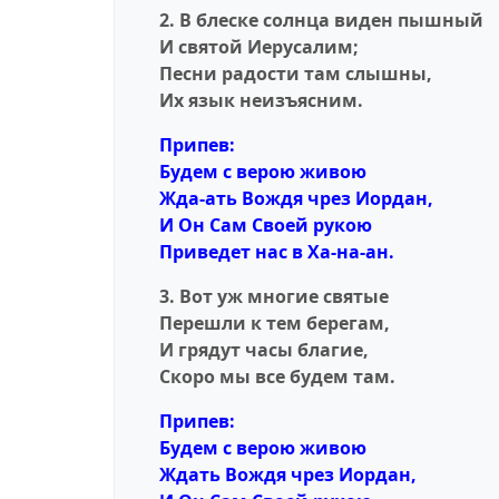
2. В блеске солнца виден пышный
И святой Иерусалим;
Песни радости там слышны,
Их язык неизъясним.
Припев:
Будем с верою живою
Жда-aть Вождя чрез Иордан,
И Он Сам Своей рукою
Приведет нас в Ха-на-ан.
3. Вот уж многие святые
Перешли к тем берегам,
И грядут часы благие,
Скоро мы все будем там.
Припев:
Будем с верою живою
Ждать Вождя чрез Иордан,