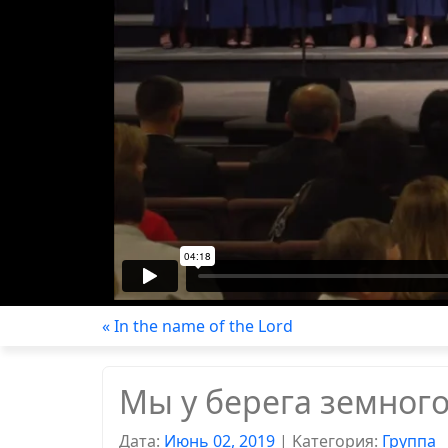
« In the name of the Lord
Мы у берега земног
Дата:
Июнь 02, 2019
|
Kатегория:
Группа