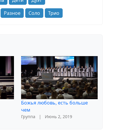
па
Дети
Дуэт
Разное
Соло
Трио
Божья любовь, есть больше
чем
Группа
|
Июнь 2, 2019