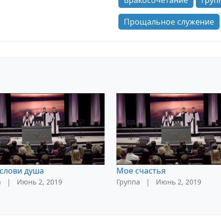
Бракосочетание
Груп
Прощальное служение
слови душа
Мое счастья
а
|
Июнь 2, 2019
Группа
|
Июнь 2, 2019