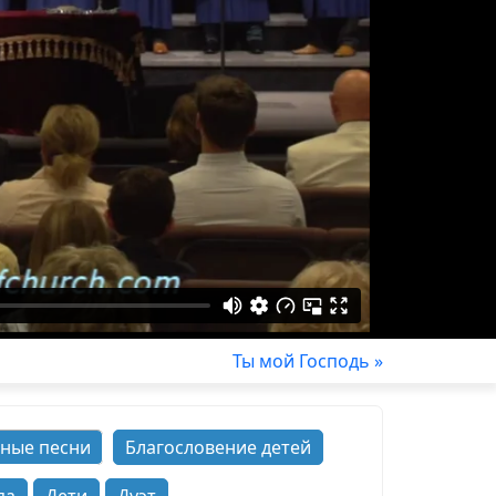
Ты мой Господь »
ные песни
Благословение детей