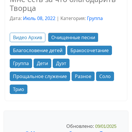
Творца
Дата:
Июль 08, 2022
|
Kатегория:
Группа
Видео Архив
Очищенные песни
Благословение детей
Бракосочетание
Группа
Дети
Дуэт
Прощальное служение
Разное
Соло
Трио
Обновлено:
09/01/2025