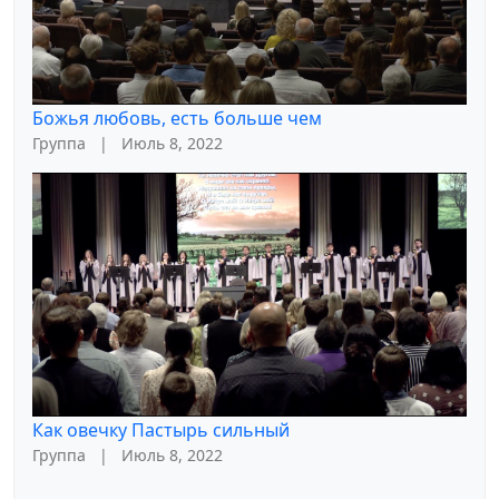
Божья любовь, есть больше чем
Группа
|
Июль 8, 2022
Как овечку Пастырь сильный
Группа
|
Июль 8, 2022