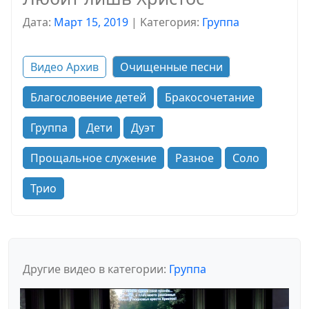
Дата:
Март 15, 2019
|
Kатегория:
Группа
Видео Архив
Очищенные песни
Благословение детей
Бракосочетание
Группа
Дети
Дуэт
Прощальное служение
Разное
Соло
Трио
Другие видео в категории:
Группа