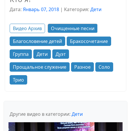
Дата:
Январь 07, 2018
|
Kатегория:
Дети
Видео Архив
Очищенные песни
Благословение детей
Бракосочетание
Группа
Дети
Дуэт
Прощальное служение
Разное
Соло
Трио
Другие видео в категории:
Дети