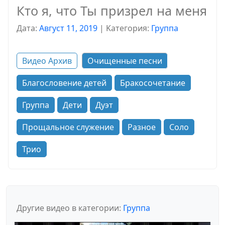
Кто я, что Ты призрел на меня
Дата:
Август 11, 2019
|
Kатегория:
Группа
Видео Архив
Очищенные песни
Благословение детей
Бракосочетание
Группа
Дети
Дуэт
Прощальное служение
Разное
Соло
Трио
Другие видео в категории:
Группа