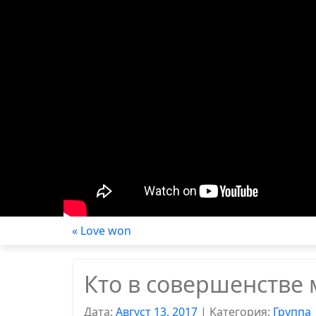
« Love won
Кто в совершенстве
Дата:
Август 13, 2017
|
Kатегория:
Группа