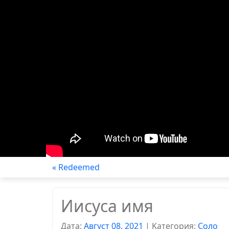
« Redeemed
Иисуса имя
Дата:
Август 08, 2021
|
Kатегория:
Соло