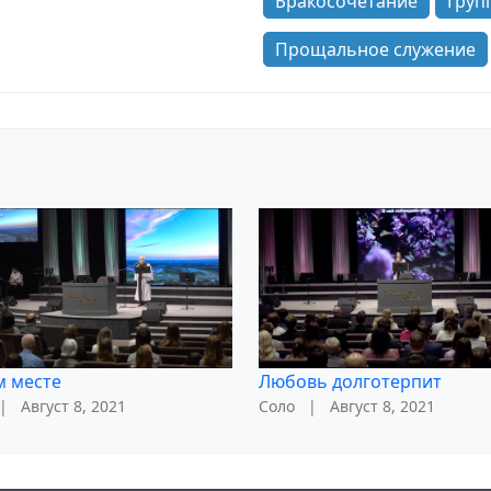
Бракосочетание
Груп
Прощальное служение
м месте
Любовь долготерпит
|
Август 8, 2021
Соло
|
Август 8, 2021