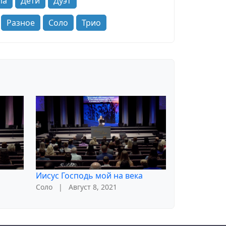
па
Дети
Дуэт
Разное
Соло
Трио
Иисус Господь мой на века
Соло
|
Август 8, 2021