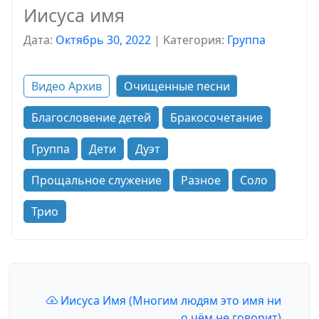
Иисуса имя
Дата:
Октябрь 30, 2022
|
Kатегория:
Группа
Видео Архив
Очищенные песни
Благословение детей
Бракосочетание
Группа
Дети
Дуэт
Прощальное служение
Разное
Соло
Трио
Иисуса Имя (Многим людям это имя ни
о чём не говорит)