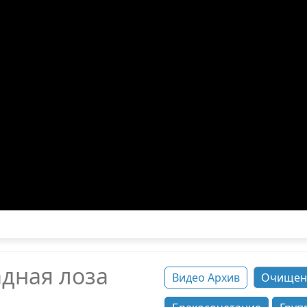
дная лоза
Видео Архив
Очищен