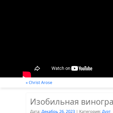
« Christ Arose
Изобильная виногра
Дата:
Декабрь 26, 2023
|
Kатегория:
Дуэт