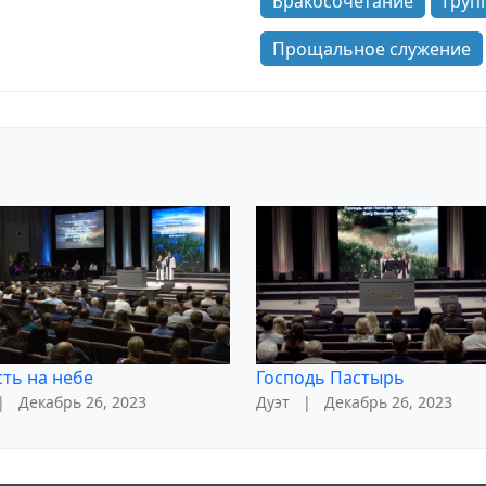
Бракосочетание
Груп
Прощальное служение
сть на небе
Господь Пастырь
|
Декабрь 26, 2023
Дуэт
|
Декабрь 26, 2023