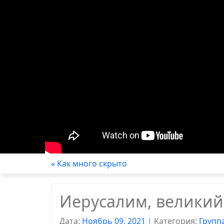
« Как много скрыто
Иерусалим, великий
Дата:
Ноябрь 09, 2021
|
Kатегория:
Групп