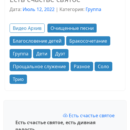
Дата:
Июль 12, 2022
|
Kатегория:
Группа
Видео Архив
Очищенные песни
Благословение детей
Бракосочетание
Группа
Дети
Дуэт
Прощальное служение
Разное
Соло
Трио
Есть счастье святое
Есть счастье святое, есть дивная
радость,