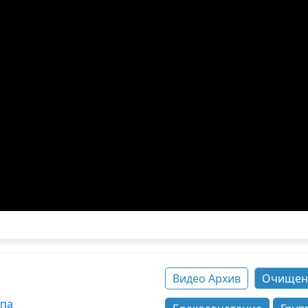
Видео Архив
Очищен
ппа