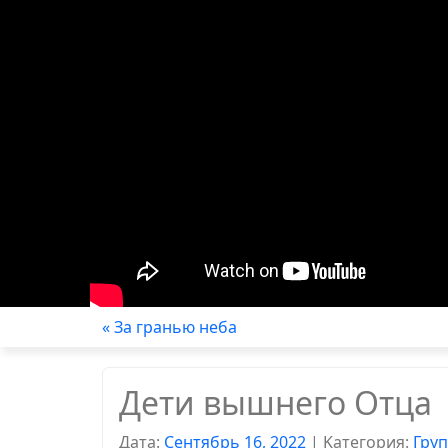
« За гранью неба
Дети вышнего Отца
Дата:
Сентябрь 16, 2022
|
Kатегория:
Гру