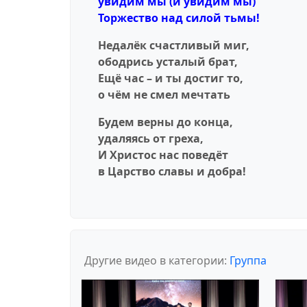
увидим мы (и увидим мы)
Торжество над силой тьмы!
Недалёк счастливый миг,
ободрись усталый брат,
Ещё час – и ты достиг то,
о чём не смел мечтать
Будем верны до конца,
удаляясь от греха,
И Христос нас поведёт
в Царство славы и добра!
Другие видео в категории:
Группа