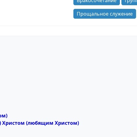
Бракосочетание
Груп
Прощальное служение
ом)
) Христом (любящим Христом)
,