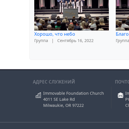
Хорошо, что небо
Благо
Группа
|
Сентябрь 16, 2022
Групп
АДРЕС СЛУЖЕНИЙ
ПОЧТ
Immovable Foundation Church
I
4011 SE Lake Rd
P
Milwaukie, OR 97222
C