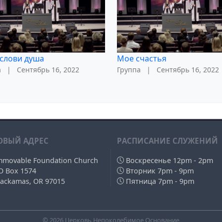
слови душа
Мое счастья
а
|
Сентябрь 16, 2022
Группа
|
Сентябрь 16, 2022
ОВЫЙ АДРЕС
РAСПИСАНИЕ СЛУЖЕНИЙ
mmovable Foundation Church
Воскресенье 12pm - 2pm
O Box 1574
Вторник 7pm - 9pm
lackamas, OR 97015
Пятница 7pm - 9pm
© 2026 Церковь Непоколебимое Основание