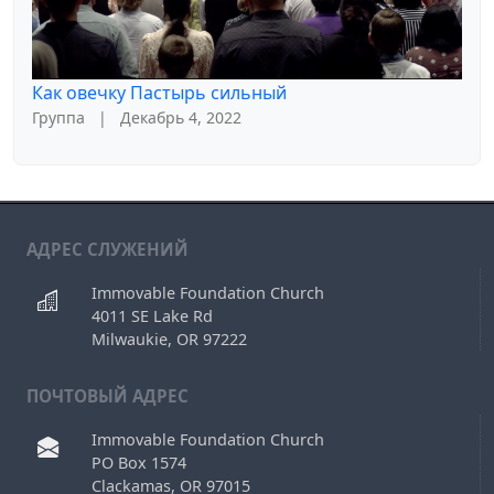
Как овечку Пастырь сильный
Группа
|
Декабрь 4, 2022
АДРЕС СЛУЖЕНИЙ
Immovable Foundation Church
4011 SE Lake Rd
Milwaukie, OR 97222
ПОЧТОВЫЙ АДРЕС
Immovable Foundation Church
PO Box 1574
Clackamas, OR 97015