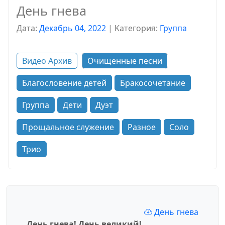
День гнева
Дата:
Декабрь 04, 2022
|
Kатегория:
Группа
Видео Архив
Очищенные песни
Благословение детей
Бракосочетание
Группа
Дети
Дуэт
Прощальное служение
Разное
Соло
Трио
День гнева
День гнева! День великий!