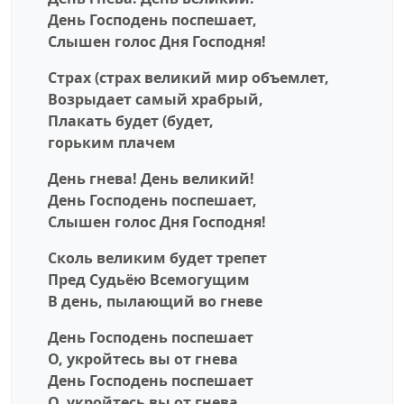
День Господень поспешает,
Слышен голос Дня Господня!
Страх (страх великий мир объемлет,
Возрыдает самый храбрый,
Плакать будет (будет,
горьким плачем
День гнева! День великий!
День Господень поспешает,
Слышен голос Дня Господня!
Сколь великим будет трепет
Пред Судьёю Всемогущим
В день, пылающий во гневе
День Господень поспешает
О, укройтесь вы от гнева
День Господень поспешает
О, укройтесь вы от гнева