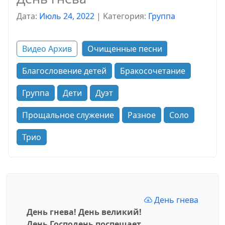
Дата:
Июль 24, 2022
|
Kатегория:
Группа
Видео Архив
Очищенные песни
Благословение детей
Бракосочетание
Группа
Дети
Дуэт
Прощальное служение
Разное
Соло
Трио
День гнева
День гнева! День великий!
День Господень поспешает,