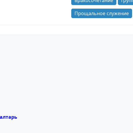
Бракосочетание
Груп
Прощальное служение
 алтарь