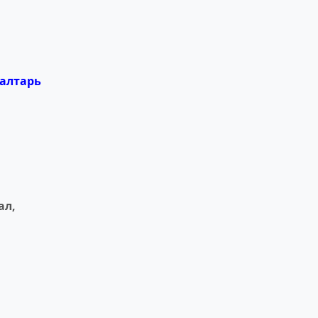
 алтарь
ал,