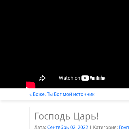
« Боже, Ты Бог мой источник
Господь Царь!
Дата:
Сентябрь 02, 2022
|
Kатегория:
Гру