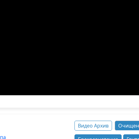
Видео Архив
Очищен
ппа