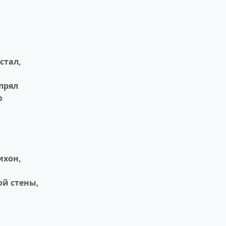
стал,
прял
о
ихон,
ой стены,