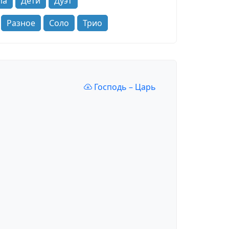
па
Дети
Дуэт
Разное
Соло
Трио
Господь – Царь