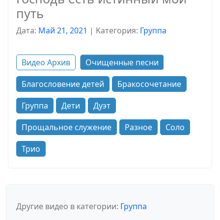
путь
Дата:
Май 21, 2021
|
Kатегория:
Группа
Видео Архив
Очищенные песни
Благословение детей
Бракосочетание
Группа
Дети
Дуэт
Прощальное служение
Разное
Соло
Трио
Другие видео в категории:
Группа