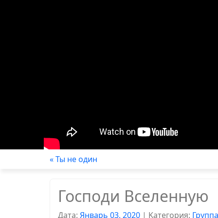
« Ты не один
Господи Вселенную
Дата:
Январь 03, 2020
|
Kатегория:
Групп