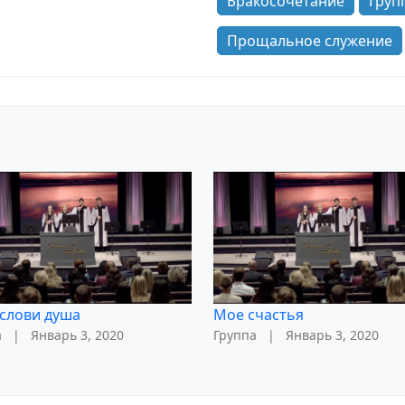
Бракосочетание
Груп
Прощальное служение
слови душа
Мое счастья
а
|
Январь 3, 2020
Группа
|
Январь 3, 2020