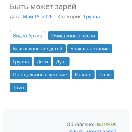
Быть может зарёй
Дата:
Май 15, 2026
|
Kатегория:
Группа
Видео Архив
Очищенные песни
Благословение детей
Бракосочетание
Группа
Дети
Дуэт
Прощальное служение
Разное
Соло
Трио
Обновлено:
09/11/2025
Быть может зарёй