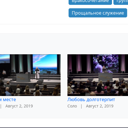
Бракосочетание
Груп
Прощальное служение
м месте
Любовь долготерпит
|
Август 2, 2019
Соло
|
Август 2, 2019