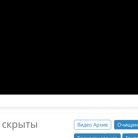
е скрыты
Видео Архив
Очищен