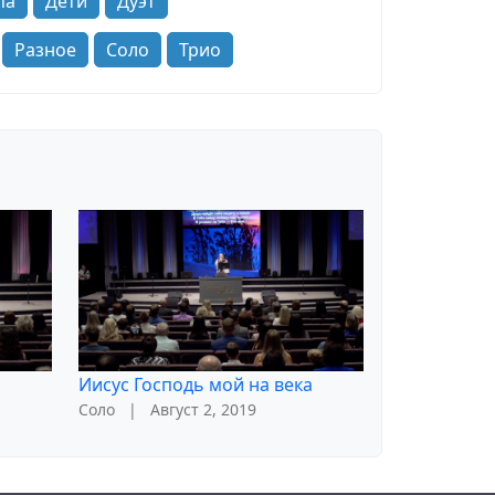
па
Дети
Дуэт
Разное
Соло
Трио
Иисус Господь мой на века
Соло
|
Август 2, 2019