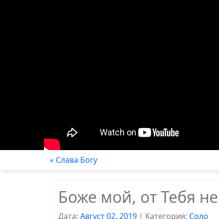
« Слава Богу
Боже мой, от Тебя н
Дата:
Август 02, 2019
|
Kатегория:
Соло