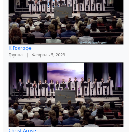
К Голгофе
Группа
|
Февраль 5, 2023
Christ Arose