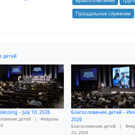
Бракосочетание
Груп
Прощальное служение
е детей
lessing – July 10, 2026
Благословение детей – Ию
словение детей
|
Февраль
2026
24
Благословение детей
|
Фев
23, 2024