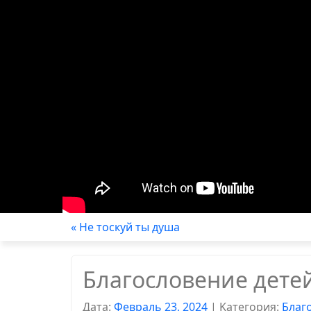
« Не тоскуй ты душа
Благословение дете
Дата:
Февраль 23, 2024
|
Kатегория:
Благ