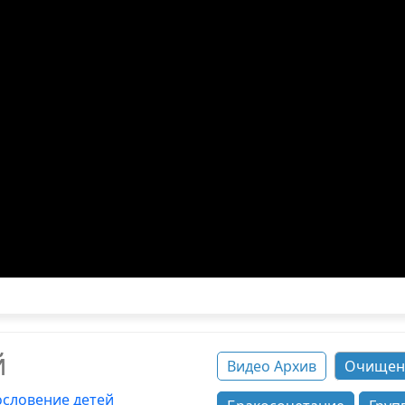
й
Видео Архив
Очищен
ословение детей