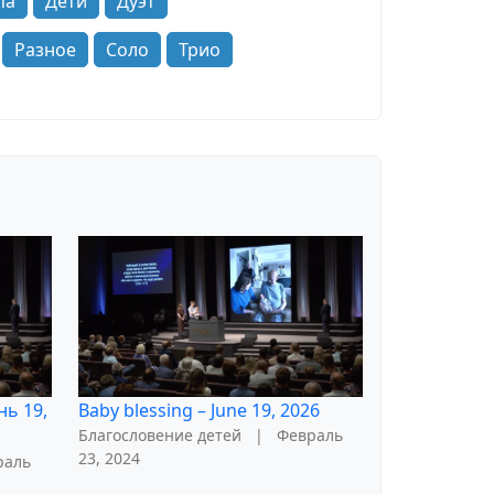
па
Дети
Дуэт
Разное
Соло
Трио
нь 19,
Baby blessing – June 19, 2026
Благословение детей
|
Февраль
23, 2024
раль