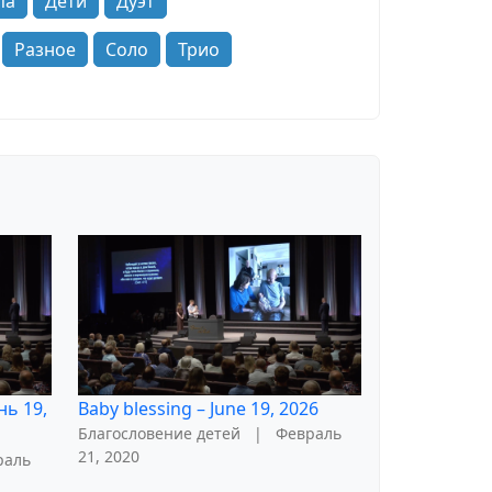
па
Дети
Дуэт
Разное
Соло
Трио
нь 19,
Baby blessing – June 19, 2026
Благословение детей
|
Февраль
21, 2020
раль