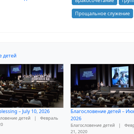
Бракосочетание
Груп
Прощальное служение
е детей
lessing – July 10, 2026
Благословение детей – Ию
словение детей
|
Февраль
2026
20
Благословение детей
|
Фев
21, 2020