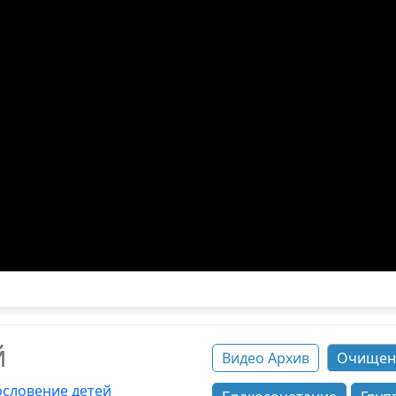
й
Видео Архив
Очищен
ословение детей