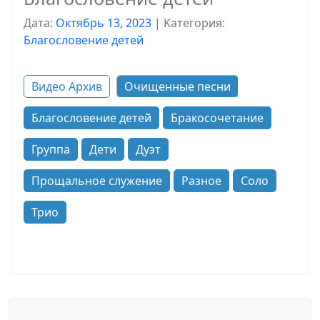
Дата:
Октябрь 13, 2023
|
Kатегория:
Благословение детей
Видео Архив
Очищенные песни
Благословение детей
Бракосочетание
Группа
Дети
Дуэт
Прощальное служение
Разное
Соло
Трио