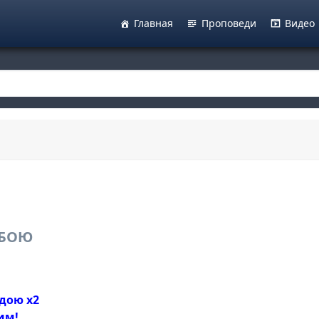
Главная
Проповеди
Видео
ОБОЮ
дою х2
им!