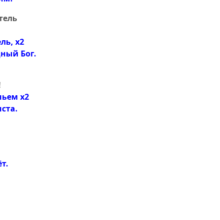
тель
ль, х2
ный Бог.
!
ньем х2
ста.
т.