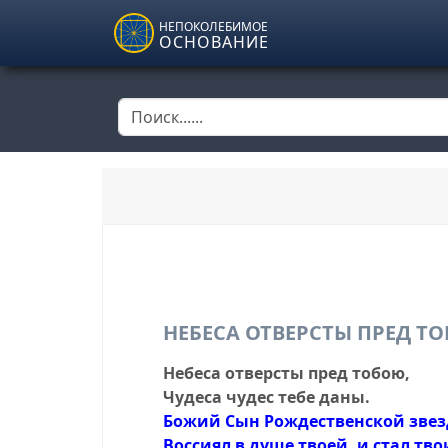
Skip to main content
НЕПОКОЛЕБИМОЕ
ОСНОВАНИЕ
НЕБЕСА ОТВЕРСТЫ ПРЕД Т
Небеса отверсты пред тобою,
Чудеса чудес тебе даны.
Божий Сын Pождественской звез
Воссиял в душе твоей, и стал тво