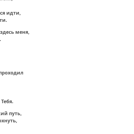
ся идти,
ти.
здесь меня,
.
 проходил
 Тебя.
кий путь,
охнуть,