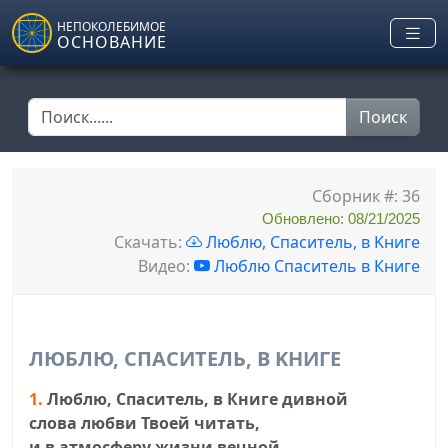
Skip to main content
НЕПОКОЛЕБИМОЕ
ОСНОВАНИЕ
Поиск
Сборник #: 36
Обновлено: 08/21/2025
Скачать:
Люблю, Спаситель, в Kниге
Видео:
Люблю Спаситель в Книге
ЛЮБЛЮ, СПАСИТЕЛЬ, В KНИГЕ
1.
Люблю, Спаситель, в Книге дивной
слова любви Твоей читать,
и в атмосферу жизни вечной