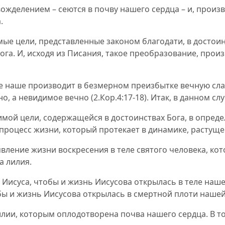
вожделением – сеются в почву нашего сердца – и, прои
.
мые цели, представленные законом благодати, в достои
ога. И, исходя из Писания, такое преобразование, про
е наше производит в безмерном преизбытке вечную слав
но, а невидимое вечно
(
2.Кор.4:17
-18
).
Итак, в данном слу
ой цели, содержащейся в достоинствах Бога, в опреде
процесс жизни, который протекает в динамике, растуще
явление жизни воскресения в теле святого человека, ко
а лилия.
а Иисуса, чтобы и жизнь Иисусова открылась в теле на
бы и жизнь Иисусова открылась в смертной плоти нашей
илии, которым оплодотворена почва нашего сердца. В то