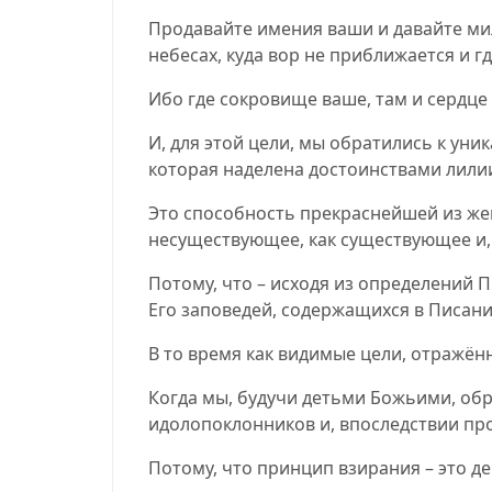
Продавайте имения ваши и давайте м
небесах, куда вор не приближается и гд
Ибо где сокровище ваше, там и сердце
И, для этой цели, мы обратились к у
которая наделена достоинствами лилии
Это способность прекраснейшей из же
несуществующее, как существующее и,
Потому, что – исходя из определений П
Его заповедей, содержащихся в Писани
В то время как видимые цели, отражён
Когда мы, будучи детьми Божьими, об
идолопоклонников и, впоследствии прои
Потому, что принцип взирания – это д