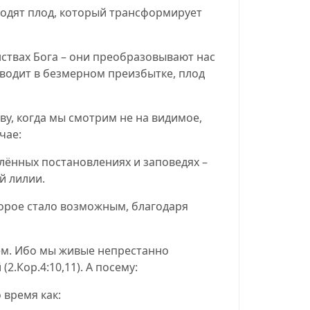
зводят плод, который трансформирует
нствах Бога – они преобразовывают нас
изводит в безмерном преизбытке, плод
у, когда мы смотрим не на видимое,
чае:
лённых постановлениях и заповедях –
й лилии.
торое стало возможным, благодаря
шем. Ибо мы живые непрестанно
 (
2.Кор.4:10,11
).
А посему:
 время как: