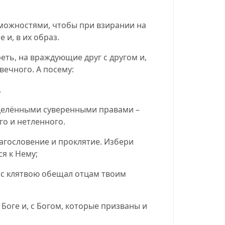
зможностями, чтобы при взирании на
и, в их образ.
еть, на враждующие друг с другом и,
вечного. А посему:
.
наделёнными суверенными правами –
го и нетленного.
лагословение и проклятие. Избери
ся к Нему;
ь с клятвою обещал отцам твоим
Боге и, с Богом, которые призваны и