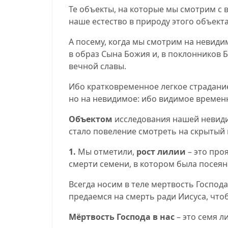
Те объекты, на которые мы смотрим с 
наше естество в природу этого объекта
А посему, когда мы смотрим на невиди
в образ Сына Божия и, в поклонников Б
вечной славы.
Ибо кратковременное легкое страдани
но на невидимое: ибо видимое времен
Объектом
исследования нашей невидим
стало повеление смотреть на скрытый 
1.
Мы отметили,
рост лилии
– это про
смерти семени, в котором была посеян
Всегда носим в теле мертвость Господ
предаемся на смерть ради Иисуса, что
Мёртвость Господа в нас
– это семя л