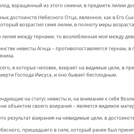
плод, взращенный из этого семени, в предмете лилии до
ных достоинств Небесного Отца, явленное, как в Его Сыне
который возрастил семя лилии, в полноту меры возраста
то лилия между тернами, то возлюбленная моя между де
оинстве невесты Агнца – противопоставляется тернам, в
ениха.
 сего, в которых человек, взирает на видимые цели, в п
смерти Господа Иисуса, и оно бывает бесплодным.
ндующие на статус невесты и, на внимание к себе Воз
 они объектом своего взирания – является видимое мат
– это результат взирания на невидимые цели, в достоинс
ебесного, пришедшего в силе, который ранее был принят