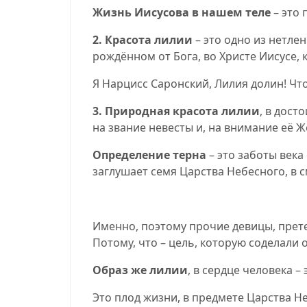
Жизнь Иисусова в нашем теле
– это 
2.
Красота лилии
– это одно из нетлен
рождённом от Бога, во Христе Иисусе, 
Я Нарцисс Саронский, Лилия долин! Ч
3.
Природная красота лилии
, в дост
на звание невесты и, на внимание её Ж
Определение терна
– это заботы века
заглушает семя Царства Небесного, в 
Именно, поэтому прочие девицы, прете
Потому, что – цель, которую соделали
Образ же лилии
, в сердце человека 
Это плод жизни, в предмете Царства Н