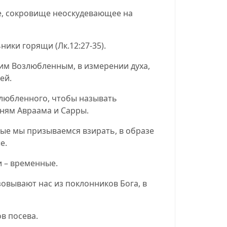
е, сокровище неоскудевающее на
льники горящи
(
Лк.12:27-35
).
им Возлюбленным, в измерении духа,
ей.
злюбленного, чтобы называть
рням Авраама и Сарры.
рые мы призываемся взирать, в образе
е.
и – временные.
овывают нас из поклонников Бога, в
в посева.