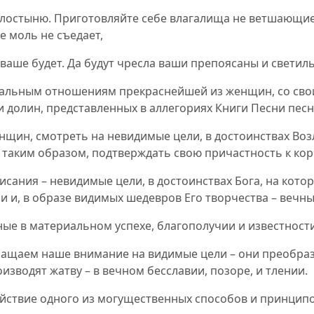
илостыню. Приготовляйте себе влагалища не ветшающи
е моль не съедает,
 ваше будет. Да будут чресла ваши препоясаны и свети
никальным отношениям прекраснейшей из женщин, со сво
 долин, представленных в аллегориях Книги Песни песн
нщин, смотреть на невидимые цели, в достоинствах Во
 таким образом, подтверждать свою причастность к ко
исания – невидимые цели, в достоинствах Бога, на кото
и и, в образе видимых шедевров Его творчества – вечны
ные в материальном успехе, благополучии и известност
ращаем наше внимание на видимые цели – они преобраз
зводят жатву – в вечном бесславии, позоре, и тлении.
ействие одного из могущественных способов и принципо