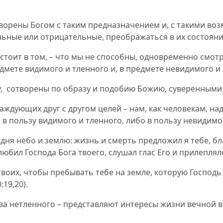
творены Богом с таким предназначением и, с такими во
ьные или отрицательные, преображаться в их состояние 
стоит в том, – что мы не способны, одновременно смотр
дмете видимого и тленного и, в предмете невидимого и 
,
сотворены по образу и подобию Божию, суверенными
враждующих друг с другом целей – нам, как человекам, 
 в пользу видимого и тленного, либо в пользу невидимо
дня небо и землю: жизнь и смерть предложил я тебе, б
любил Господа Бога твоего, слушал глас Его и прилеплял
 твоих, чтобы пребывать тебе на земле, которую Господ
0:19,20
).
тва нетленного – представляют интересы жизни вечной в 