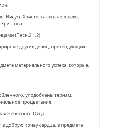
лин.
, Иисусе Христе, так и в человеке,
 Христова.
вицами
(
Песн.2:1,2
).
 природе других девиц, претендующих
редмете материального успеха, которые,
любленного, уподоблены тернам.
ериальное процветание.
твах Небесного Отца.
 в добрую почву сердца, в предмете