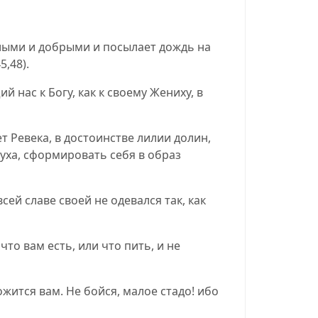
лыми и добрыми и посылает дождь на
5,48
).
 нас к Богу, как к своему Жениху, в
т Ревека, в достоинстве лилии долин,
уха, сформировать себя в образ
сей славе своей не одевался так, как
что вам есть, или что пить, и не
жится вам. Не бойся, малое стадо! ибо