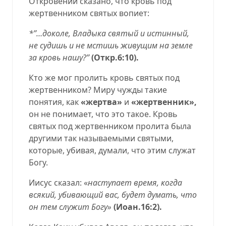
Откровении сказано, что кровь под
жертвенником святых вопиет:
*’’…доколе, Владыка святый и истинный,
не судишь и не мстишь живущим на земле
за кровь нашу?’’
(Откр.6:10).
Кто же мог пролить кровь святых под
жертвенником? Миру чужды такие
понятия, как
«жертва»
и
«жертвенник»,
он не понимает, что это такое. Кровь
святых под жертвенником пролита была
другими так называемыми святыми,
которые, убивая, думали, что этим служат
Богу.
Иисус сказал: «
наступает время, когда
всякий, убивающий вас, будет думать, что
он тем служит Богу»
(Иоан.16:2).