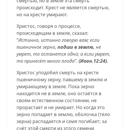
смертью, но в земле эта смерть
происходит. Крест не является смертью,
но на кресте умирают.
Христос, говоря о процессе,
происходящем в земле, сказал:
’’
Истинно, истинно говорю вам; если
пшеничное зерно,
падши в землю,
не
умрет, то останется одно; а если умрет,
то принесёт много плода’’.
(Иоан.12:24).
Христос уподобил смерть на кресте
пшеничному зерну, павшему в землю и
умирающему в земле. Пока зерно
находится не в земле, оно остаётся в
своём естественном состоянии, не
прорастает и не умирает. Но когда это
зерно попадает в землю, оболочка (тело
зерна) распадается и семя погибает; за
счёт этой смерти из этого семени