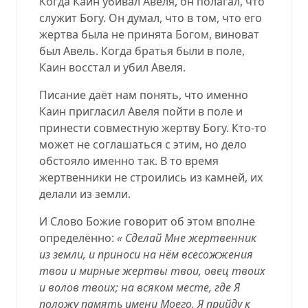
Когда Каин убивал Авеля, он полагал, что
служит Богу. Он думал, что в том, что его
жертва была не принята Богом, виноват
был Авель. Когда братья были в поле,
Каин восстал и убил Авеля.
Писание даёт нам понять, что именно
Каин пригласил Авеля пойти в поле и
принести совместную жертву Богу. Кто-то
может не соглашаться с этим, но дело
обстояло именно так. В то время
жертвенники не строились из камней, их
делали из земли.
И Слово Божие говорит об этом вполне
определённо:
« Сделай Мне жертвенник
из земли, и приноси на нём всесожжения
твои и мирные жертвы твои, овец твоих
и волов твоих; на всяком месте, где Я
положу память имени Моего, Я прийду к