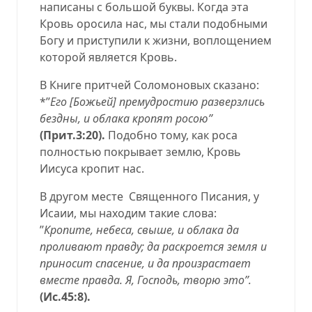
написаны с большой буквы. Когда эта
Кровь оросила нас, мы стали подобными
Богу и приступили к жизни, воплощением
которой является Кровь.
В Книге притчей Соломоновых сказано:
*’’
Его [Божьей] премудростию разверзлись
бездны, и облака кропят росою’’
(Прит.3:20).
Подобно тому, как роса
полностью покрывает землю, Кровь
Иисуса кропит нас.
В другом месте
Священного Писания, у
Исаии, мы находим такие слова:
’’
Кропите, небеса, свыше, и облака да
проливают правду; да раскроется земля и
приносит спасение, и да произрастает
вместе правда. Я, Господь, творю это’’.
(Ис.45:8).