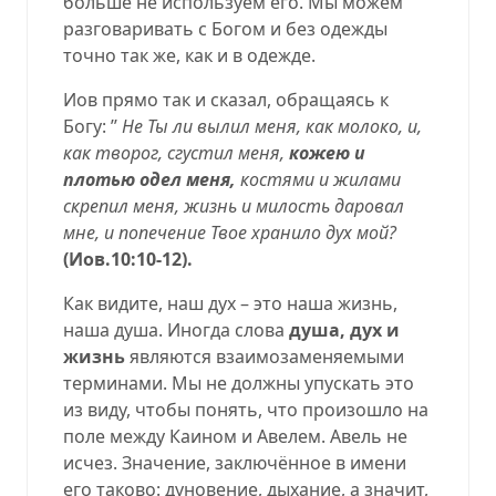
больше не используем его. Мы можем
разговаривать с Богом и без одежды
точно так же, как и в одежде.
Иов прямо так и сказал, обращаясь к
Богу: ’’
Не Ты ли вылил меня, как молоко, и,
как творог, сгустил меня,
кожею и
плотью одел меня,
костями и жилами
скрепил меня, жизнь и милость даровал
мне, и попечение Твое хранило дух мой?
(Иов.10:10-12).
Как видите, наш дух – это наша жизнь,
наша душа. Иногда слова
душа, дух и
жизнь
являются взаимозаменяемыми
терминами. Мы не должны упускать это
из виду, чтобы понять, что произошло на
поле между Каином и Авелем. Авель не
исчез. Значение, заключённое в имени
его таково: дуновение, дыхание, а значит,