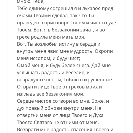
мною. Тебе,
Тебе единому согрешил я и лукавое пред
очами Твоими сделал, так что Ты
праведен в приговоре Твоем и чист в суде
Твоем. Вот, я в беззаконии зачат, и во
грехе родила меня мать моя.
Вот, Ты возлюбил истину в сердце и
внутрь меня явил мне мудрость. Окропи
меня иссопом, и буду чист;
Омой меня, и буду белее снега. Дай мне
услышать радость и веселие, и
возрадуются кости, Тобою сокрушенные.
Отврати лице Твое от грехов моих и
изгладь все беззакония мои.
Сердце чистое сотвори во мне, Боже, и
дух правый обнови внутри меня. Не
отвергни меня от лица Твоего и Духа
Твоего Святаго не отними от меня.
Возврати мне радость спасения Твоего и