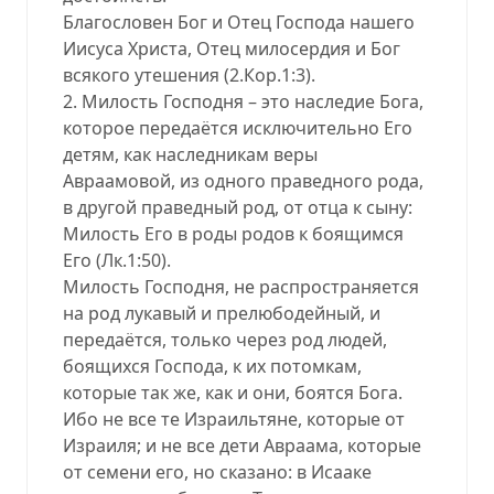
Благословен Бог и Отец Господа нашего
Иисуса Христа, Отец милосердия и Бог
всякого утешения (2.Кор.1:3).
2. Милость Господня – это наследие Бога,
которое передаётся исключительно Его
детям, как наследникам веры
Авраамовой, из одного праведного рода,
в другой праведный род, от отца к сыну:
Милость Его в роды родов к боящимся
Его (Лк.1:50).
Милость Господня, не распространяется
на род лукавый и прелюбодейный, и
передаётся, только через род людей,
боящихся Господа, к их потомкам,
которые так же, как и они, боятся Бога.
Ибо не все те Израильтяне, которые от
Израиля; и не все дети Авраама, которые
от семени его, но сказано: в Исааке