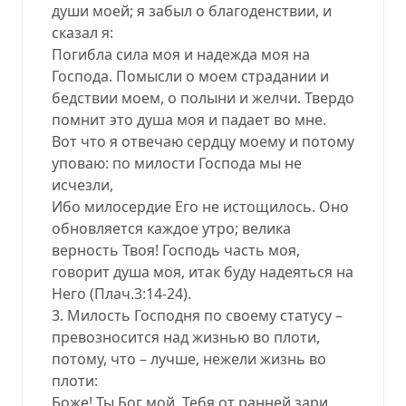
души моей; я забыл о благоденствии, и
сказал я:
Погибла сила моя и надежда моя на
Господа. Помысли о моем страдании и
бедствии моем, о полыни и желчи. Твердо
помнит это душа моя и падает во мне.
Вот что я отвечаю сердцу моему и потому
уповаю: по милости Господа мы не
исчезли,
Ибо милосердие Его не истощилось. Оно
обновляется каждое утро; велика
верность Твоя! Господь часть моя,
говорит душа моя, итак буду надеяться на
Него (Плач.3:14-24).
3. Милость Господня по своему статусу –
превозносится над жизнью во плоти,
потому, что – лучше, нежели жизнь во
плоти:
Боже! Ты Бог мой, Тебя от ранней зари