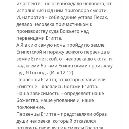
их аспекте – не освобождало человека, от
исполнения над ним приговора смерти.
И, напротив – соблюдение устава Песах,
делало человека причастником к
производству суда Божьего над
первенцами Египта.
А Я в сию самую ночь пройду по земле
Египетской и поражу всякого первенца в
земле Египетской, от человека до скота, и
над всеми богами Египетскими произведу
суд. Я Господь (Исх.12:12).
Первенцы Египта, от которых зависели
Египтяне – являлись богами Египта.
Наша зависимость – определяет наше
божество, наше упование и, наше
поклонение.
Первенцы Египта – представляли образ
души человека, который отказался
потерять свою душу в смерти Господа