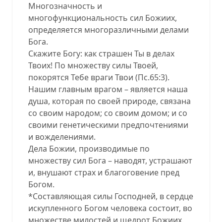
Многозначность и
многофункциональность сил Божиих,
определяется многоразличными делами
Бога.
Скажите Богу: как страшен Ты в делах
Твоих! По множеству силы Твоей,
покорятся Тебе враги Твои (Пс.65:3).
Нашим главным врагом – является наша
душа, которая по своей природе, связана
со своим народом; со своим домом; и со
своими генетическими предпочтениями
и вожделениями.
Дела Божии, производимые по
множеству сил Бога – наводят, устрашают
и, внушают страх и благоговение пред
Богом.
*Составляющая силы Господней, в сердце
искупленного Богом человека состоит, во
множестве милостей и щедрот Божиих.