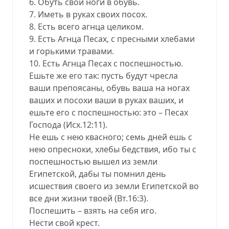
6. Обуть свои ноги в обувь.
7. Иметь в руках своих посох.
8. Есть всего агнца целиком.
9. Есть Агнца Песах, с пресными хлебами
и горькими травами.
10. Есть Агнца Песах с поспешностью.
Ешьте же его так: пусть будут чресла
ваши препоясаны, обувь ваша на ногах
ваших и посохи ваши в руках ваших, и
ешьте его с поспешностью: это – Песах
Господа (Исх.12:11).
Не ешь с нею квасного; семь дней ешь с
нею опресноки, хлебы бедствия, ибо ты с
поспешностью вышел из земли
Египетской, дабы ты помнил день
исшествия своего из земли Египетской во
все дни жизни твоей (Вт.16:3).
Поспешить – взять на себя иго.
Нести свой крест.