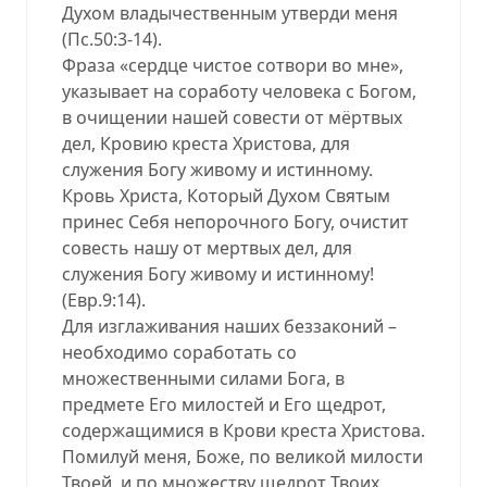
Духом владычественным утверди меня
(Пс.50:3-14).
Фраза «сердце чистое сотвори во мне»,
указывает на соработу человека с Богом,
в очищении нашей совести от мёртвых
дел, Кровию креста Христова, для
служения Богу живому и истинному.
Кровь Христа, Который Духом Святым
принес Себя непорочного Богу, очистит
совесть нашу от мертвых дел, для
служения Богу живому и истинному!
(Евр.9:14).
Для изглаживания наших беззаконий –
необходимо соработать со
множественными силами Бога, в
предмете Его милостей и Его щедрот,
содержащимися в Крови креста Христова.
Помилуй меня, Боже, по великой милости
Твоей, и по множеству щедрот Твоих