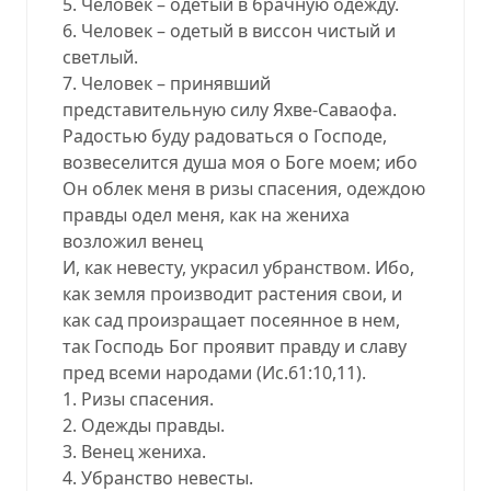
5. Человек – одетый в брачную одежду.
6. Человек – одетый в виссон чистый и
светлый.
7. Человек – принявший
представительную силу Яхве-Саваофа.
Радостью буду радоваться о Господе,
возвеселится душа моя о Боге моем; ибо
Он облек меня в ризы спасения, одеждою
правды одел меня, как на жениха
возложил венец
И, как невесту, украсил убранством. Ибо,
как земля производит растения свои, и
как сад произращает посеянное в нем,
так Господь Бог проявит правду и славу
пред всеми народами (Ис.61:10,11).
1. Ризы спасения.
2. Одежды правды.
3. Венец жениха.
4. Убранство невесты.