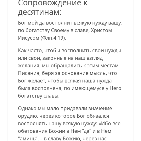
Сопровождение к
десятинам
:
Бог мой да восполнит всякую нужду вашу,
по богатству Своему в славе, Христом
Иисусо
м
(Флп.4:
19)
.
Как часто, чтобы восполнить свои нужды
или свои, законные на наш взгляд
желания, мы обращались к этим местам
Писания, беря за основание мысль, что
Бог желает, чтобы всякая наша нужда
была восполнена, по имеющемуся у Него
богатству сл
а
в
ы.
Однако мы мало придавали значение
орудию, через которое Бог обязался
восполнять нашу всякую нужду: «Ибо все
обетования Божии в Нем “да” и в Нем
“аминь”, – в славу Божию, чер
ез
нас