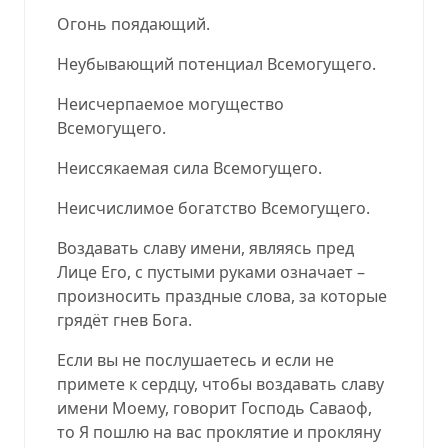
Огонь поядающий.
Неубывающи
й
потенциал Всемогущего.
Неисчерпаемо
е
могущество
Всемогущего.
Неис
ся
каемая сила Всемогущего.
Неисчисл
им
ое богатство Всемогущего.
Воздавать славу имени, являясь пред
Лице Его, с пустыми руками означает –
произносить праздные слова,
з
а которые
грядёт гнев Бога.
Если вы не послушаетесь и если не
примете к сердцу, чтобы воздавать славу
имени Моему, говорит Господь Саваоф,
то Я пошлю на вас проклятие и прокляну