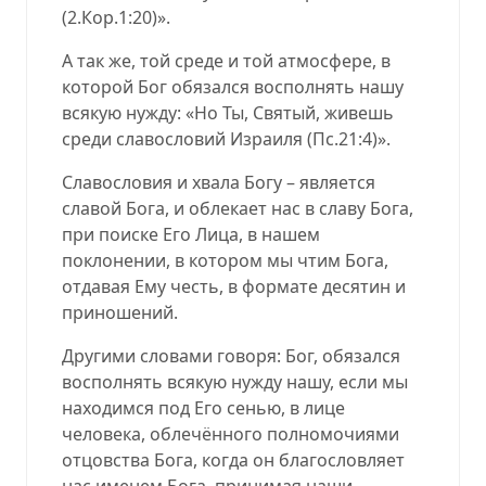
(2.Ко
р.1:2
0
)».
А так же, той среде и той атмосфере, в
которой Бог обязался восполнять нашу
всякую нужду: «Но Ты, Святый, живешь
среди славословий
И
зраиля
(Пс.2
1
:4)».
Славословия и хвала Богу – является
славой Бога, и облекает нас в славу Бога,
при поиске Его Лица, в нашем
поклонении, в котором мы чтим Бога,
отдавая Ему честь, в формате десятин и
п
р
и
ношений.
Другими словами говоря: Бог, обязался
восполнять всякую нужду нашу, если мы
находимся под Его сенью, в лице
человека, облечённого полномочиями
отцовства Бога, когда он благословляет
нас именем Бога, принимая наши