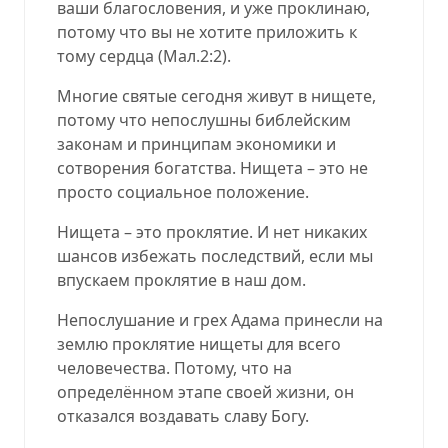
ваши благословения, и уже проклинаю,
потому что вы не
х
отите п
рил
о
жить к
тому сердца (Мал.2:2).
Многие святые сегодня живут в нищете,
потому что непослушны библейским
законам и принципам экономики и
сотворения богатства. Нищета – это
н
е
просто социальное положение.
Нищета – это проклятие. И нет никаких
шансов избежать последствий, есл
и
мы
впускаем проклятие в наш дом.
Непослушание и грех Адама принесли на
землю проклятие нищеты для всего
человечества. Потому, что на
определённом этапе своей жизн
и
,
он
отказался воздавать славу Богу.