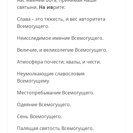
святыни
.
На ив
рите:
Слава – это тяжесть, и вес авторитет
а
Всемогущего.
Неисследимое имени
е
Всемогущего.
Величие, и великоле
пи
е Всемогущего.
Атмосфера почести
;
хвалы, и чести.
Неумолкающие славос
л
овия
Всемогущему.
Местопребы
в
ание Всемогущего.
О
деяние Всемогущег
о
.
Сень Всемогущего.
Палящая святость Всемогу
щ
его.