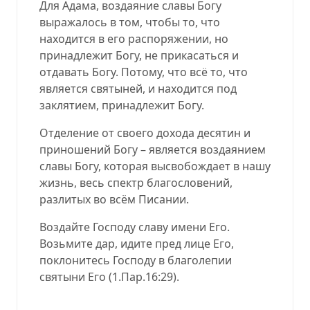
Для Адама, воздаяние славы Богу
выражалось в том, чтобы то, что
находится в его распоряжении, но
принадлежит Богу, не прикасаться и
отдавать Богу. Потому, что всё то, что
являет
с
я святыней, и нах
о
д
ится под
заклятием, принадлежит Богу.
Отделение от своего дохода десятин и
приношений Богу – является воздаянием
славы Богу, которая высвобождает в нашу
жизнь, весь спектр
б
л
агословений,
разлитых во всём Писании.
Воздайте Господу славу имени Его.
Возьмите дар, идите пред лице Его,
п
ок
лонитесь Го
споду в бл
а
голепии
святыни Его (1.Пар.16:29).
05.26.19, 05.26.2019, 05-26-19, 05-26-2019,