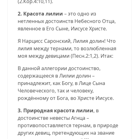
(
2.Кор.4:10,11
).
2.
Красота лилии
– это одно из
нетленных достоинств Небесного Отца,
явленное в Его Сыне, Иисусе Христе.
Я Нарцисс Саронский, Лилия долин! Что
лилия между тернами, то возлюбленная
моя между девицами
(
Песн.2:1,2
).
Итак:
В данной аллегории достоинство,
содержащееся в Лилии долин –
принадлежит, как Богу, в Лице Сына
Человеческого, так и человеку,
рождённому от Бога, во Христе Иисусе.
3.
Природная красота лилии
, в
достоинстве невесты Агнца –
противопоставляется тернам, в природе
других девиц, претендующих на звание