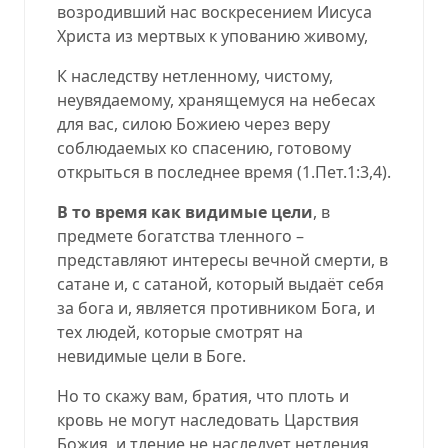
возродивший нас воскресением Иисуса
Христа из мертвых к упованию живому,
К наследству нетленному, чистому,
неувядаемому, хранящемуся на небесах
для вас, силою Божиею через веру
соблюдаемых ко спасению, готовому
открыться в последнее время
(
1.Пет.1:3,4
).
В то время как видимые цели
, в
предмете богатства тленного –
представляют интересы вечной смерти, в
сатане и, с сатаной, который выдаёт себя
за бога и, является противником Бога, и
тех людей, которые смотрят на
невидимые цели в Боге.
Но то скажу вам, братия, что плоть и
кровь не могут наследовать Царствия
Божия, и тление не наследует нетления