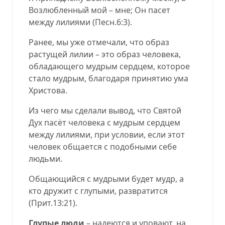
Возлюбленный мой
–
мне; Он пасет
между лилиями
(
Песн.6:3
).
Ранее, мы уже отмечали, что образ
растущей лилии – это образ человека,
обладающего мудрым сердцем, которое
стало мудрым, благодаря принятию ума
Христова.
Из чего мы сделали вывод, что Святой
Дух пасёт человека с мудрым сердцем
между лилиями, при условии, если этот
человек общается с подобными себе
людьми.
Общающийся с мудрыми будет мудр, а
кто дружит с глупыми, развратится
(
Прит.13:21
).
Глупые люди
– надеются и уповают, на