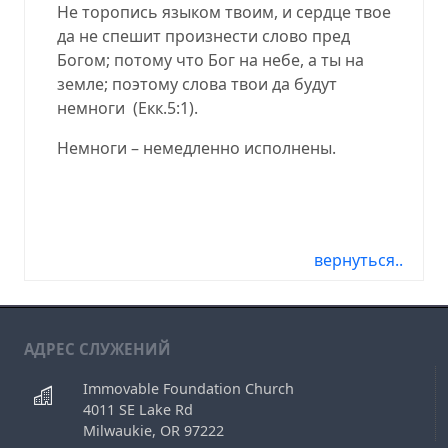
Не торопись языком твоим, и сердце твое
да не спешит произнести слово пред
Богом; потому что Бог на небе, а ты на
земле; поэтому слова твои да будут
немноги (Екк.5:1).
Немноги – немедленно исполнены.
06.22.12, 06.22.2012, 06-22-12, 06-22-2012,
06/22/12, 06/22/2012, 2012-06-22, 12-06-22
вернуться..
АДРЕС СЛУЖЕНИЙ
Immovable Foundation Church
4011 SE Lake Rd
Milwaukie, OR 97222