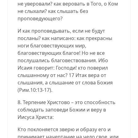
не уверовали? как веровать в Того, о Ком
не слыхали? как слышать без
проповедующего?
И как проповедывать, если не будут
посланы? как написано: как прекрасны
ноги благовествующих мир,
благовествующих благое! Но не все
послушались благовествования. Ибо
Исаия говорит: Господи! кто поверил
слышанному от нас? 17 Итак вера от
слышания, а слышание от слова Божия
(Рим.10:13-17).
8. Терпение Христово – это способность
соблюдать заповеди Божии и веру в
Иисуса Христа:
Кто поклоняется зверю и образу его и
принимает начертание на чело свое, или