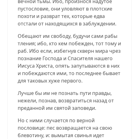
вечной тьмы. Ибо, произнося надутое
пустословие, они уловляют в плотские
похоти и разврат тех, которые едва
отстали от находящихся в заблуждении.
Обещают им свободу, будучи сами рабы
тления; ибо, кто кем побежден, тот тому и
раб. Ибо если, избегнув скверн мира чрез
познание Господа и Спасителя нашего
Иисуса Христа, опять запутываются в них
и побеждаются ими, то последнее бывает
для таковых хуже первого.
Лучше бы им не познать пути правды,
нежели, познав, возвратиться назад от
преданной им святой заповеди.
Но с ними случается по верной
пословице: пес возвращается на свою
блевотину, и: вымытая свинья идет