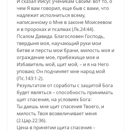
И сказал Иисус ученикам Своим: вот то, о
чем Я вам говорил, еще быв с вами, что
надлежит исполниться всему,
написанному о Мне в законе Моисеевом
и в пророках и псалмах (Лк.24:44).
Псалом Давида. Благословен Господь,
твердыня моя, научающий руки мои
битве и персты мои брани, милость моя и
ограждение мое, прибежище мое и
Избавитель мой, щит мой, – и я на Него
уповаю; Он подчиняет мне народ мой
(Пс.143:1-2).
Результатом от соработы с защитой Бога
будет являться – способность принимать
щит спасения, на условиях Бога:
Ты даешь мне щит спасения Твоего, и
милость Твоя возвеличивает меня
(2.Цар.22:36).
Цена в принятии щита спасения –