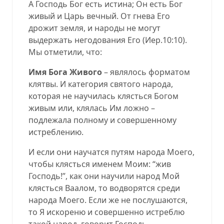
А Господь Бог есть истина; Он есть Бог
живый и Царь вечный. От гнева Его
дрожит земля, и народы не могут
выдержать негодования Его (
Иер.10:10
).
Мы отметили, что:
Имя Бога Живого
– являлось форматом
клятвы. И категория святого народа,
которая не научилась клясться Богом
живым или, клялась Им ложно –
подлежала полному и совершенному
истреблению.
И если они научатся путям народа Моего,
чтобы клясться именем Моим: “жив
Господь!”, как они научили народ Мой
клясться Ваалом, то водворятся среди
народа Моего. Если же не послушаются,
то Я искореню и совершенно истреблю
такой народ, говорит Господь