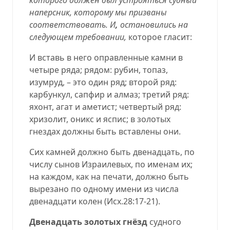
наперсник, которому мы призваны
соответствовать. И
,
остановились на
следующем требовании,
которое гласит:
И вставь в него оправленные камни в
четыре ряда; рядом: рубин, топаз,
изумруд, – это один ряд; второй ряд:
карбункул, сапфир и алмаз; третий ряд:
яхонт, агат и аметист; четвертый ряд:
хризолит, оникс и яспис; в золотых
гнездах должны быть вставлены они.
Сих камней должно быть двенадцать, по
числу сынов Израилевых, по именам их;
на каждом, как на печати, должно быть
вырезано по одному имени из числа
двенадцати колен (
Исх.28:17-21
).
Двенадцать золотых гнёзд
судного