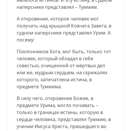
наперснике представлял – Туммим.
А откровение, которое человек мог
получать над крышкой Ковчега Завета, в
судном наперснике представлял Урим. А
посему:
Поклонником Бога, мог быть, только тот
человек, который обладал в себе
совестью, очищенной от мёртвых дел
или же, мудрым сердцем, на скрижалях
которого, запечатлена истина, в
предмете Туммима.
В силу чего, откровение Божие, в
предмете Урима, могло почивать –
только в границах истины, которую в
сердце человека, представлял Туммим, в
учении Иисуса Христа, пришедшего во