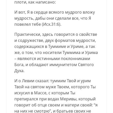
плоти, как написано:
И вот, Я в сердце всякого мудрого вложу
мудрость, дабы они сделали все, что Я
повелел тебе (
Исх.31:6
).
Практически, здесь говорится о свойстве
и содружестве, двух форматов мудрости,
содержащихся в Туммиме и Уриме, а так
же, о том, что носители Туммима и Урима
– являются истинными поклонниками
Бога, и обладают иммунитетом Святого
Духа.
И о Левии сказал: туммим Твой и урим
Твой на святом муже Твоем, которого Ты
искусил в Массе, с которым Ты
препирался при водах Меривы, который
говорит об отце своем и матери своей: “я
на них не смотрю”, и братьев своих не