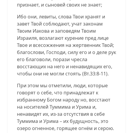
признает, и сыновей своих не знает;
Ибо они, левиты, слова Твои хранят и
завет Твой соблюдают, учат законам
Твоим Иакова и заповедям Твоим
Израиля, возлагают курение пред лице
Твое и всесожжения на жертвенник Твой;
благослови, Господи, силу его и о деле рук
его благоволи, порази чресла
восстающих на него и ненавидящих его,
чтобы они не могли стоять (
Вт.33:8-11
).
При этом мы отметили, люди, которые
говорят о себе, что принадлежат к
избранному Богом народу но, восстают
на носителей Туммима и Урима и,
ненавидят их, из-за отсутствия в себе
Туммима и Урима – их будущность, это
озеро огненное, горящее огнём и серою.