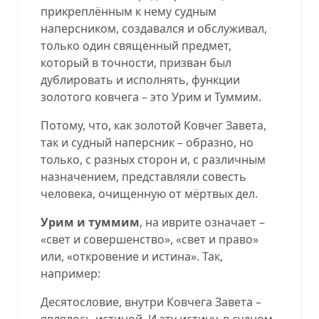
прикреплённым к нему судным
наперсником, создавался и обслуживал,
только один священный предмет,
который в точности, призван был
дублировать и исполнять, функции
золотого ковчега – это Урим и Туммим.
Потому, что, как золотой Ковчег Завета,
так и судный наперсник – образно, но
только, с разных сторон и, с различным
назначением, представляли совесть
человека, очищенную от мёртвых дел.
Урим и туммим
, на иврите означает –
«свет и совершенство»,
«свет и право»
или, «откровение и истина». Так,
например:
Десятословие, внутри Ковчега Завета –
являлось истиной. И эту истину, в судном