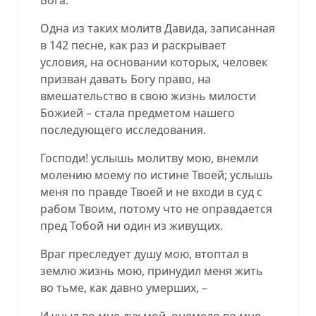
Одна из таких молитв Давида, записанная
в 142 песне, как раз и раскрывает
условия, на основании которых, человек
призван давать Богу право, на
вмешательство в свою жизнь милости
Божией – стала предметом нашего
последующего исследования.
Господи! услышь молитву мою, внемли
молению моему по истине Твоей; услышь
меня по правде Твоей и не входи в суд с
рабом Твоим, потому что не оправдается
пред Тобой ни один из живущих.
Враг преследует душу мою, втоптал в
землю жизнь мою, принудил меня жить
во тьме, как давно умерших, –
И уныл во мне дух мой, онемело во мне