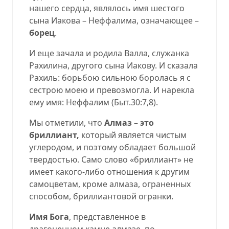
нашего сердца, являлось имя шестого
сына Иакова – Неффалима, означающее –
борец
.
И еще зачала и родила Валла, служанка
Рахилина, другого сына Иакову. И сказала
Рахиль: борьбою сильною боролась я с
сестрою моею и превозмогла. И нарекла
ему имя: Неффалим (
Быт.30:7,8
).
Мы отметили, что
Алмаз – это
бриллиант,
который
является чистым
углеродом, и поэтому обладает большой
твердостью. Само слово «бриллиант» не
имеет какого-либо отношения к другим
самоцветам, кроме алмаза, ограненных
способом, бриллиантовой огранки.
Имя Бога
, представленное в
драгоценном камне алмазе, по