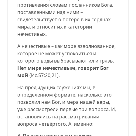
противления словам посланников Бога,
поставленными над ними –
свидетельствует о потере в их сердцах
мира, и относит их к категории
нечестивых.
А нечестивые – как море взволнованное,
которое не может успокоиться и
которого воды выбрасывают ил и грязь.
Нет мира нечестивым, говорит Бог
мой
(
Ис.57:20,21
).
На предыдущих служениях мы, в
определённом формате, насколько это
позволил нам Бог, и мера нашей веры,
уже рассмотрели первые три вопроса. И,
остановились на рассматривании
вопроса четвёртого. А, именно:
4.
По каким признакам следует