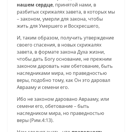
нашем сердце
, принятой нами, в
разбитых скрижалях завета, в которых мы
– законом, умерли для закона, чтобы
жить для Умершего и Воскресшего,
И, таким образом, получить утверждение
своего спасения, в новых скрижалях
завета, в формате закона Духа жизни,
чтобы дать Богу основание, не прежним
законом даровать нам обетование, быть
наследниками мира, но праведностью
веры, подобно тому, как Он это даровал
Аврааму и семени его.
Ибо не законом даровано Аврааму, или
семени его, обетование – быть
наследником мира, но праведностью
веры (
Рим.4:13
).
Нам следует знать, что
праведность