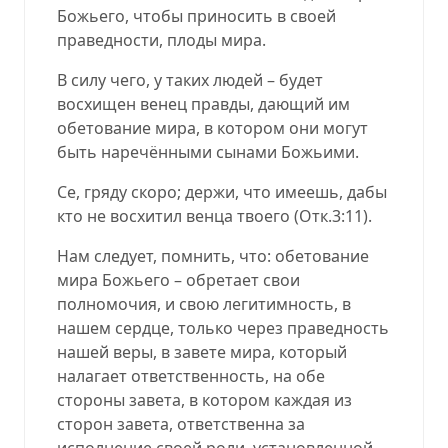
Божьего, чтобы приносить в своей
праведности, плоды мира.
В силу чего, у таких людей – будет
восхищен венец правды, дающий им
обетование мира, в котором они могут
быть наречёнными сынами Божьими.
Се, гряду скоро; держи, что имеешь, дабы
кто не восхитил венца твоего (
Отк.3:11
).
Нам следует, помнить, что: обетование
мира Божьего – обретает свои
полномочия, и свою легитимность, в
нашем сердце, только через праведность
нашей веры, в завете мира, который
налагает ответственность, на обе
стороны завета, в котором каждая из
сторон завета, ответственна за
исполнение своей роли, установленной