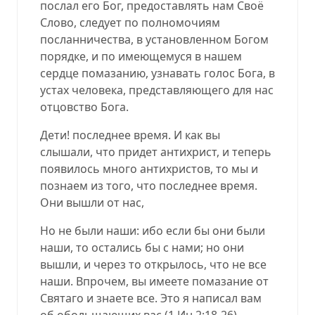
послал его Бог, предоставлять нам Своё
Слово, следует по полномочиям
посланничества, в установленном Богом
порядке, и по имеющемуся в нашем
сердце помазанию, узнавать голос Бога, в
устах человека, представляющего для нас
отцовство Бога.
Дети! последнее время. И как вы
слышали, что придет антихрист, и теперь
появилось много антихристов, то мы и
познаем из того, что последнее время.
Они вышли от нас,
Но не были наши: ибо если бы они были
наши, то остались бы с нами; но они
вышли, и через то открылось, что не все
наши. Впрочем, вы имеете помазание от
Святаго и знаете все. Это я написал вам
об обольщающих вас (
1.Ин.2:18-26
).