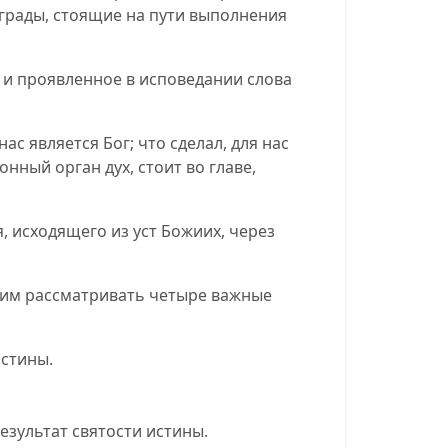
еграды, стоящие на пути выполнения
а и проявленное в исповедании слова
ас является Бог; что сделал, для нас
нный орган дух, стоит во главе,
 исходящего из уст Божиих, через
жим рассматривать четыре важные
истины
.
езультат святости истины
.