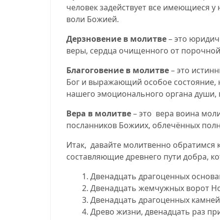
человек задействует все имеющиеся у 
воли Божией.
Дерзновение
в молитве
– это юридич
веры
,
сердца очищенного от порочной 
Благоговение в молитве
– это истинн
Бог и выражающий особое состояние, н
нашего эмоционального органа души, п
Вера в молитве
– это
вера воина моли
посланников Божиих, облечённых полн
Итак,
давайте молитвенно обратимся к
составляющие древнего пути добра, к
1. Двенадцать драгоценных основ
2. Двенадцать жемчужных ворот Но
3. Двенадцать драгоценных камней
4. Древо жизни, двенадцать раз п