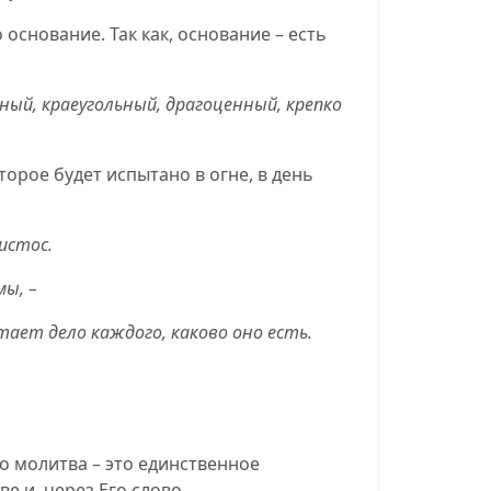
основание. Так как, основание – есть
нный
, краеугольный, драгоценный, крепко
торое будет испытано в огне, в день
истос.
мы, –
тает дело каждого, каково оно есть.
о молитва – это единственное
е и, через Его слово.