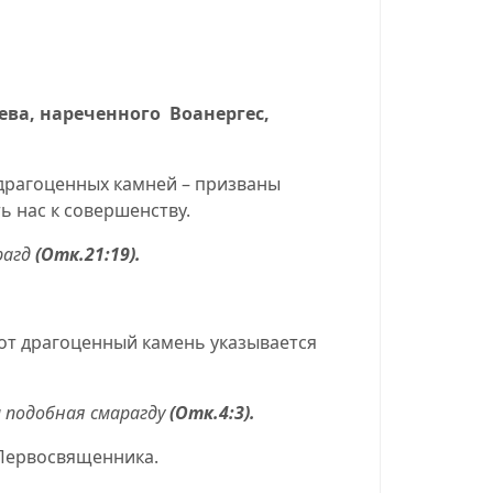
ева
,
нареченного
Воанергес,
 драгоценных камней – призваны
 нас к совершенству.
рагд
(Отк.21:19).
тот драгоценный камень указывается
м подобная смарагду
(Отк.4:3).
 Первосвященника.