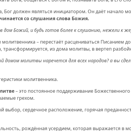
, Бог должен являться инициатором. Он даёт начало мол
чинается со слушания слова Божия.
 в дом Божий,
и будь готов более к слушанию
, нежели к 
 молитвенника – перестаёт расцениваться Писанием д
, трансформируется, из дома молитвы, в вертеп разбой
 Мой домом молитвы наречется для всех народов? а вы сде
теристики молитвенника.
олитве
– это постоянное поддерживание Божественного 
ваемые грехом.
ый выбор, сердечное расположение
,
горячая преданност
ельность, рождённая усердием, которая выражается в 