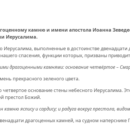
агоценному камню и имени апостола Иоанна Зеведе
ии Иерусалима.
го Иерусалима, выполненные в достоинстве двенадцати
ашего спасения, функции которых, призваны приводить
кими драгоценными камнями: основание четвёртое – Сма
амень прекрасного зеленого цвета.
о четвертое основание стены небесного Иерусалима. Э
ей престол Божий.
н камню яспису и сардису;
и радуга вокруг престола, видо
 двенадцати драгоценных камней, на судном наперснике