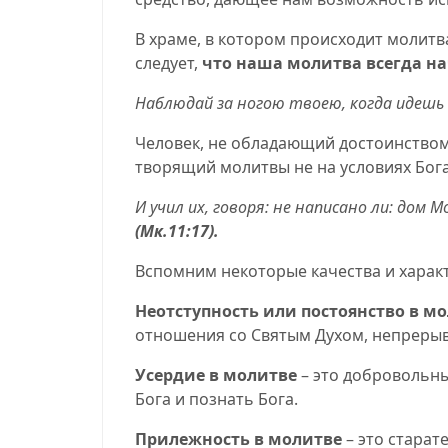
В храме, в котором происходит молитва
сл
e
дует,
что наша молитва всегда на
Наблюдай за ногою твоею, когда идешь
Человек, не обладающий достоинством
творящий молитвы не на условиях Бога
И учил их, говоря: не написано ли: дом
(
Мк.11:17
).
Вспомним некоторые качества и харак
Неотступность или постоянство в м
отношения со Святым Духом, непреры
Усердие в молитве
–
это добровольн
Бога и познать Бога.
Прилежность в молитве
– это старат