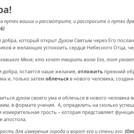
ра!
а путях ваших и рассмотрите, и расспросите о путях древ
6)
добра, который открыт Духом Святым через Его послан
еников и желающих успокоить сердце Небесного Отца, ч
ославшего Меня;
кто хочет творить волю Его, тот узнает
и добра, остается наше желание,
отложить
прежний обр
ма и, только затем
облечься
в нового человека, созданн
иться духом своего ума и облечься в нового человека 
жиим
,
в формате учения.
А, определить на сколько успе
 измерительная трость – которая представляет функци
е апостола.
трость
для измерения
города и ворот его и стены его
.
(От