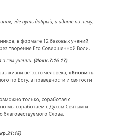
них, где путь добрый, и идите по нему,
ников, в формате 12 базовых учений,
ерез творение Его Совершенной Воли.
 о сем учении
.
(Иоан.7:16-1
7)
аз жизни ветхого человека,
обновить
ого по Богу, в праведности и святости
возможно только
,
соработая с
шно мы соработаем с Духом Святым и
ю благовествуемого Слова,
кр.21:15)