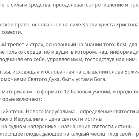
него силы и средства, преодолевая сопротивление и пр
еское право, основанное на силе Крови креста Христов
совести.
ый трепет и страх, основанный на знании того: Кем, для н
е только сердца, но и души, в котором, наш информацио
одчиняя его себе, управляя им и, господствуя над ним.
твы, исходящая и основанная на слышании слова Божия,
омочиями Святого Духа, быть устами Бога.
 материалам – в формате 12 базовых учений, и продол
оторые включают:
аний стены Нового Иерусалима
–
определение святости 
вого Иерусалима – цена святости истины
.
 на судном наперснике – назначение святости истины
.
риносящее плоды, дающее на каждый месяц плод свой – р