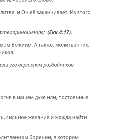
итве, и Он её заканчивает. Из этого
жертвоприношению;
(Екк.4:17).
омом Божиим. А также
,
молитвенник
,
ников.
лали его вертепом разбойников
огня в нашем духе или, постоянные
ь, сильное желание и жажда найти
молитвенном борении, в котором