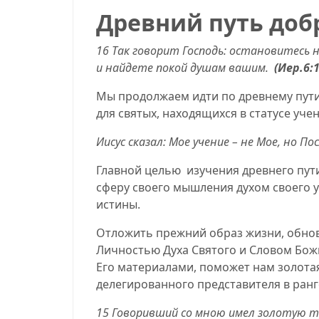
Древний путь доб
16 Так говорит Господь: остановитесь н
и найдете покой душам вашим.
(Иер.6:1
Мы продолжаем идти по древнему пути 
для святых, находящихся в статусе уч
Иисус
сказал: Мое учение – не Мое, но П
Главной целью
изучения древнего пут
сферу своего мышления духом своего у
истины.
Отложить прежний образ жизни, обнов
Личностью Духа Святого и Словом Бо
Его материалами, поможет нам золотая
делегированного представителя в ранг
15
Говоривший со мною имел золотую 