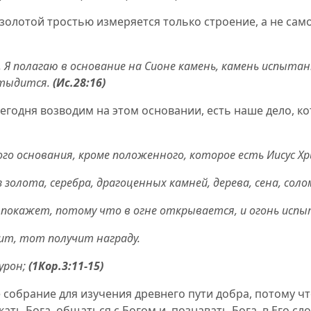
золотой тростью измеряется только строение, а не само 
, Я полагаю в основание на Сионе камень,
камень испыта
стыдится.
(Ис.28:16)
сегодня возводим на этом основании, есть наше дело, ко
о основания, кроме положенного, которое есть Иисус Хр
золота, серебра, драгоценных камней, дерева, сена, соло
 покажет, потому что в огне открывается, и огонь испы
оит, тот получит награду.
урон;
(1Кор.3:11-15)
собрание для изучения древнего пути добра, потому чт
ть Бога, общаться с Богом и, познавать Бога, в Его слов