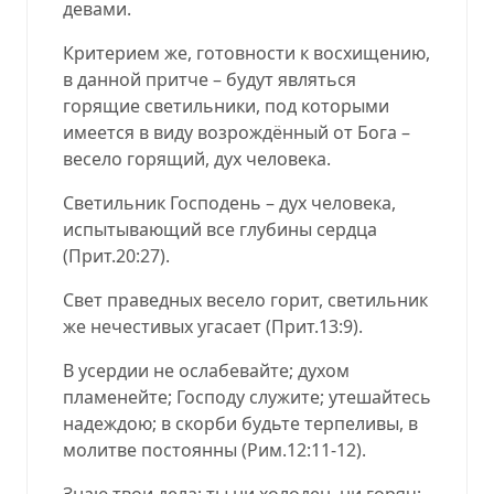
девами.
Критерием же, готовности к восхищению,
в данной притче – будут являться
горящие светильники, под которыми
имеется в виду возрождённый от Бога –
весело горящий, дух человека.
Светильник Господень
–
дух человека,
испытывающий все глубины сердца
(
Прит.20:27
).
Свет праведных весело горит, светильник
же нечестивых угасает
(
Прит.13:9
).
В усердии не ослабевайте; духом
пламенейте; Господу служите; утешайтесь
надеждою; в скорби будьте терпеливы, в
молитве постоянны (
Рим.12:11-12
).
Знаю твои дела; ты ни холоден, ни горяч;