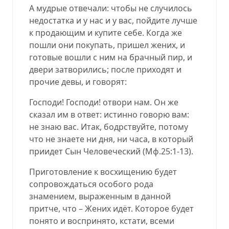
А мудрые отвечали: чтобы не случилось
недостатка и у нас и у вас, пойдите лучше
к продающим и купите себе. Когда же
пошли они покупать, пришел жених, и
готовые вошли с ним на брачный пир, и
двери затворились; после приходят и
прочие девы, и говорят:
Господи! Господи! отвори нам. Он же
сказал им в ответ: истинно говорю вам:
не знаю вас. Итак, бодрствуйте, потому
что не знаете ни дня, ни часа, в который
приидет Сын Человеческий
(
Мф.25:1-13
).
Приготовление к восхищению будет
сопровождаться особого рода
знамением, выраженным в данной
притче, что – Жених идёт. Которое будет
понято и воспринято, кстати, всеми