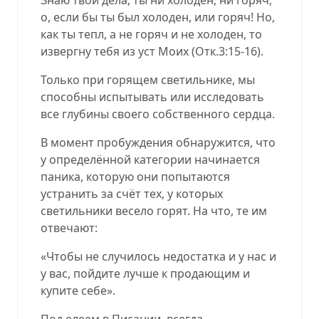
о, если бы ты был холоден, или горяч! Но,
как ты тепл, а не горяч и не холоден, то
извергну тебя из уст Моих
(
Отк.3:15-16
).
Только при горящем светильнике, мы
способны испытывать или исследовать
все глубины своего собственного сердца.
В момент пробуждения обнаружится, что
у определённой категории начинается
паника, которую они попытаются
устранить за счёт тех, у которых
светильники весело горят. На что, те им
отвечают:
«Чтобы не случилось недостатка и у нас и
у вас, пойдите лучше к продающим и
купите себе
».
Под елеем в Писании, всегда