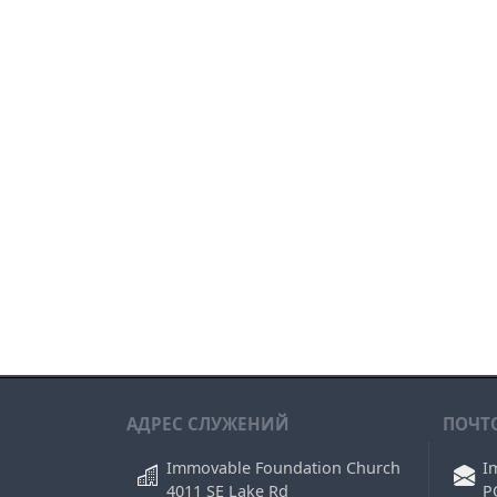
АДРЕС СЛУЖЕНИЙ
ПОЧТ
Immovable Foundation Church
I
4011 SE Lake Rd
P