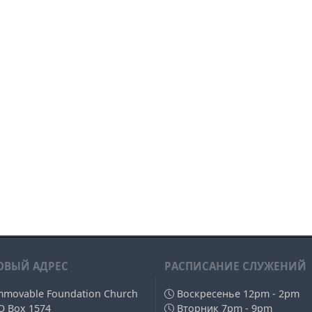
ОВЫЙ АДРЕС
РAСПИСАНИЕ СЛУЖЕНИЙ
mmovable Foundation Church
Воскресенье 12pm - 2pm
O Box 1574
Вторник 7pm - 9pm