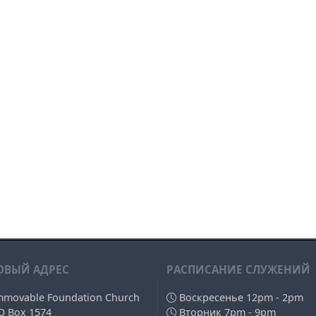
ОВЫЙ АДРЕС
РAСПИСАНИЕ СЛУЖЕНИЙ
mmovable Foundation Church
Воскресенье 12pm - 2pm
O Box 1574
Вторник 7pm - 9pm