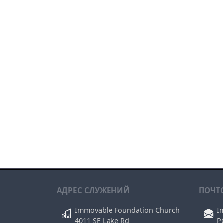
АДРЕС СЛУЖЕНИЙ
ПОЧТ
Immovable Foundation Church
I
4011 SE Lake Rd
P