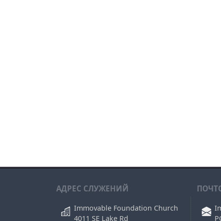
АДРЕС СЛУЖЕНИЙ
ПОЧТ
Immovable Foundation Church
I
4011 SE Lake Rd
P