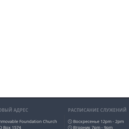
ОВЫЙ АДРЕС
РAСПИСАНИЕ СЛУЖЕНИЙ
mmovable Foundation Church
Воскресенье 12pm - 2pm
O Box 1574
Вторник 7pm - 9pm