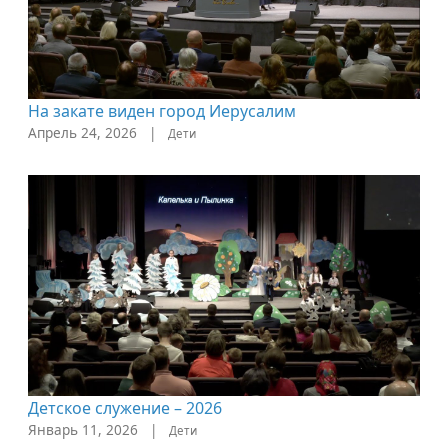
На закате виден город Иерусалим
Апрель 24, 2026
|
Дети
Детское служение – 2026
Январь 11, 2026
|
Дети