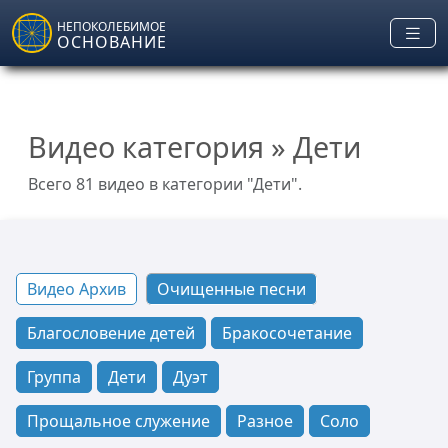
Skip to main content
НЕПОКОЛЕБИМОЕ
ОСНОВАНИЕ
Видео категория »
Дети
Всего 81 видео в категории "Дети".
Видео Архив
Очищенные песни
Благословение детей
Бракосочетание
Группа
Дети
Дуэт
Прощальное служение
Разное
Соло